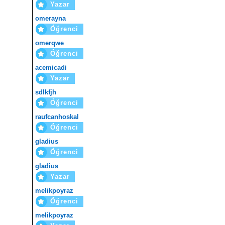
Yazar
omerayna
Öğrenci
omerqwe
Öğrenci
acemicadi
Yazar
sdlkfjh
Öğrenci
raufcanhoskal
Öğrenci
gladius
Öğrenci
gladius
Yazar
melikpoyraz
Öğrenci
melikpoyraz