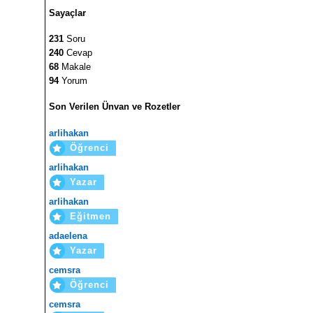
Sayaçlar
231
Soru
240
Cevap
68
Makale
94
Yorum
Son Verilen Ünvan ve Rozetler
arlihakan
Öğrenci
arlihakan
Yazar
arlihakan
Eğitmen
adaelena
Yazar
cemsra
Öğrenci
cemsra