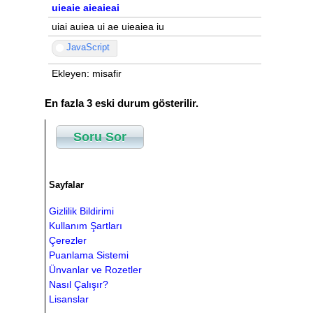
uieaie aieaieai
uiai auiea ui ae uieaiea iu
JavaScript
Ekleyen: misafir
En fazla 3 eski durum gösterilir.
Soru Sor
Sayfalar
Gizlilik Bildirimi
Kullanım Şartları
Çerezler
Puanlama Sistemi
Ünvanlar ve Rozetler
Nasıl Çalışır?
Lisanslar