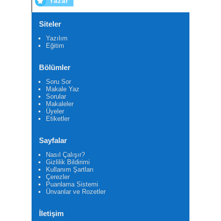
Yazar
Siteler
Yazılım
Eğitim
Bölümler
Soru Sor
Makale Yaz
Sorular
Makaleler
Üyeler
Etiketler
Sayfalar
Nasıl Çalışır?
Gizlilik Bildirimi
Kullanım Şartları
Çerezler
Puanlama Sistemi
Ünvanlar ve Rozetler
İletişim