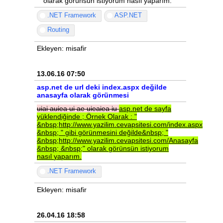
" olarak görünsün istiyorum nasıl yaparım.
.NET Framework
ASP.NET
Routing
Ekleyen: misafir
13.06.16 07:50
asp.net de url deki index.aspx değilde
anasayfa olarak görünmesi
uiai
auiea
ui
ae
uieaiea
iu
asp.net
de
sayfa
yüklendiğinde
;
Örnek
Olarak
:
"
&nbsp;http://www.yazilim.cevapsitesi.com/index.aspx
&nbsp;
"
gibi
görünmesini
değilde&nbsp;
"
&nbsp;http://www.yazilim.cevapsitesi.com/Anasayfa
&nbsp;
&nbsp;"
olarak
görünsün
istiyorum
nasıl
yaparım.
.NET Framework
Ekleyen: misafir
26.04.16 18:58