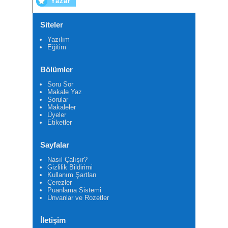
Yazar
Siteler
Yazılım
Eğitim
Bölümler
Soru Sor
Makale Yaz
Sorular
Makaleler
Üyeler
Etiketler
Sayfalar
Nasıl Çalışır?
Gizlilik Bildirimi
Kullanım Şartları
Çerezler
Puanlama Sistemi
Ünvanlar ve Rozetler
İletişim