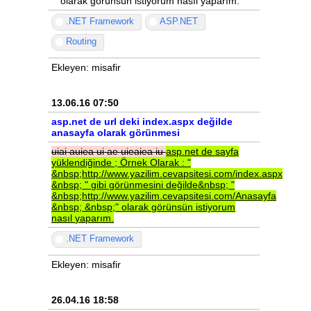
" olarak görünsün istiyorum nasıl yaparım.
.NET Framework
ASP.NET
Routing
Ekleyen: misafir
13.06.16 07:50
asp.net de url deki index.aspx değilde
anasayfa olarak görünmesi
uiai
auiea
ui
ae
uieaiea
iu
asp.net
de
sayfa
yüklendiğinde
;
Örnek
Olarak
:
"
&nbsp;http://www.yazilim.cevapsitesi.com/index.aspx
&nbsp;
"
gibi
görünmesini
değilde&nbsp;
"
&nbsp;http://www.yazilim.cevapsitesi.com/Anasayfa
&nbsp;
&nbsp;"
olarak
görünsün
istiyorum
nasıl
yaparım.
.NET Framework
Ekleyen: misafir
26.04.16 18:58