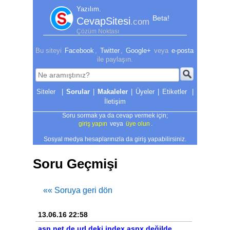
Yazılım.
Beta!
CevapSitesi
.com
Çözüm Noktası
Bu siteyi
Facebook
,
Twitter
,
Google+
veya
e-posta
ile paylaşın.
|
Sorular
|
Makaleler
|
Üyeler
|
Etiketler
|
İletişim
Soru sormak ya da cevap vermek için;
giriş yapın
veya
üye olun
.
Sosyal medya hesaplarınızla da giriş yapabilirsiniz.
Soru Geçmişi
«« Soruya geri dön
13.06.16 22:58
asp.net de url deki index.aspx değilde