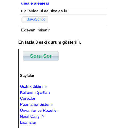
uieaie aieaieai
uiai auiea ui ae uieaiea iu
JavaScript
Ekleyen: misafir
En fazla 3 eski durum gösterilir.
Soru Sor
Sayfalar
Gizlilik Bildirimi
Kullanım Şartları
Çerezler
Puanlama Sistemi
Ünvanlar ve Rozetler
Nasıl Çalışır?
Lisanslar