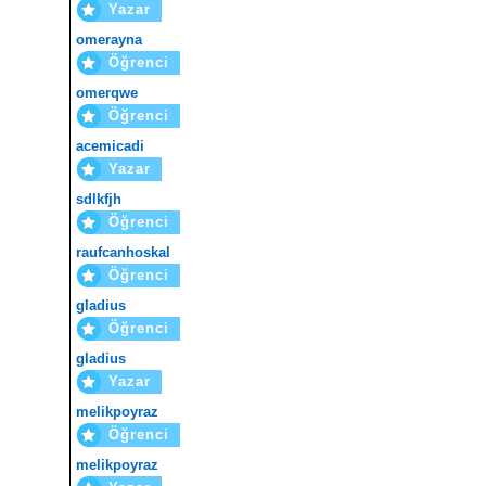
Yazar
omerayna
Öğrenci
omerqwe
Öğrenci
acemicadi
Yazar
sdlkfjh
Öğrenci
raufcanhoskal
Öğrenci
gladius
Öğrenci
gladius
Yazar
melikpoyraz
Öğrenci
melikpoyraz