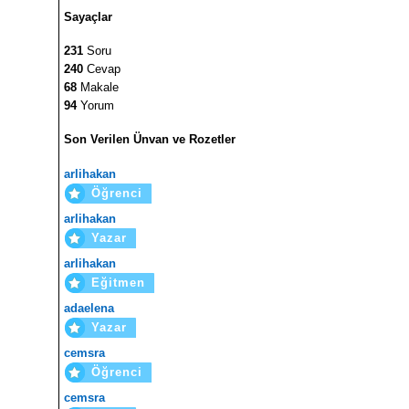
Sayaçlar
231
Soru
240
Cevap
68
Makale
94
Yorum
Son Verilen Ünvan ve Rozetler
arlihakan
Öğrenci
arlihakan
Yazar
arlihakan
Eğitmen
adaelena
Yazar
cemsra
Öğrenci
cemsra