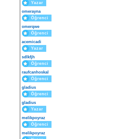
Yazar
omerayna
Öğrenci
omerqwe
Öğrenci
acemicadi
Yazar
sdlkfjh
Öğrenci
raufcanhoskal
Öğrenci
gladius
Öğrenci
gladius
Yazar
melikpoyraz
Öğrenci
melikpoyraz