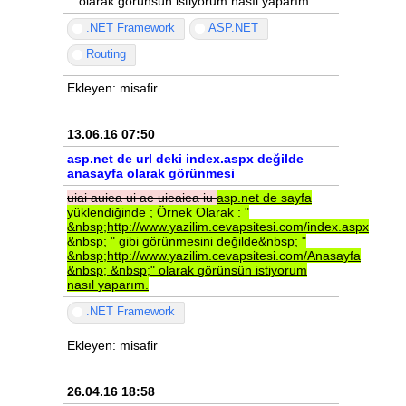
" olarak görünsün istiyorum nasıl yaparım.
.NET Framework
ASP.NET
Routing
Ekleyen: misafir
13.06.16 07:50
asp.net de url deki index.aspx değilde
anasayfa olarak görünmesi
uiai
auiea
ui
ae
uieaiea
iu
asp.net
de
sayfa
yüklendiğinde
;
Örnek
Olarak
:
"
&nbsp;http://www.yazilim.cevapsitesi.com/index.aspx
&nbsp;
"
gibi
görünmesini
değilde&nbsp;
"
&nbsp;http://www.yazilim.cevapsitesi.com/Anasayfa
&nbsp;
&nbsp;"
olarak
görünsün
istiyorum
nasıl
yaparım.
.NET Framework
Ekleyen: misafir
26.04.16 18:58