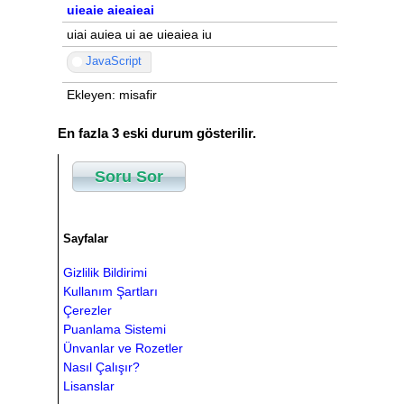
uieaie aieaieai
uiai auiea ui ae uieaiea iu
JavaScript
Ekleyen: misafir
En fazla 3 eski durum gösterilir.
Soru Sor
Sayfalar
Gizlilik Bildirimi
Kullanım Şartları
Çerezler
Puanlama Sistemi
Ünvanlar ve Rozetler
Nasıl Çalışır?
Lisanslar