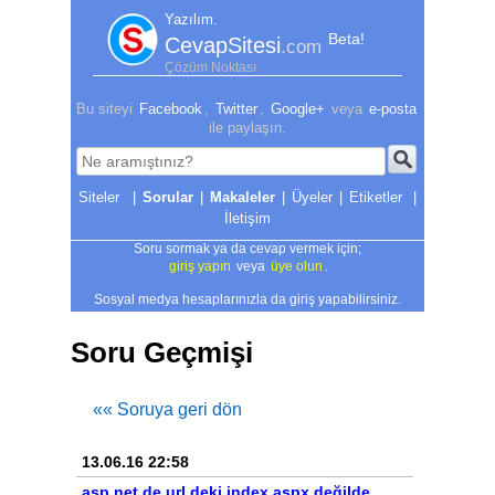
Yazılım.
Beta!
CevapSitesi
.com
Çözüm Noktası
Bu siteyi
Facebook
,
Twitter
,
Google+
veya
e-posta
ile paylaşın.
|
Sorular
|
Makaleler
|
Üyeler
|
Etiketler
|
İletişim
Soru sormak ya da cevap vermek için;
giriş yapın
veya
üye olun
.
Sosyal medya hesaplarınızla da giriş yapabilirsiniz.
Soru Geçmişi
«« Soruya geri dön
13.06.16 22:58
asp.net de url deki index.aspx değilde