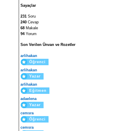
Sayaçlar
231
Soru
240
Cevap
68
Makale
94
Yorum
Son Verilen Ünvan ve Rozetler
arlihakan
Öğrenci
arlihakan
Yazar
arlihakan
Eğitmen
adaelena
Yazar
cemsra
Öğrenci
cemsra