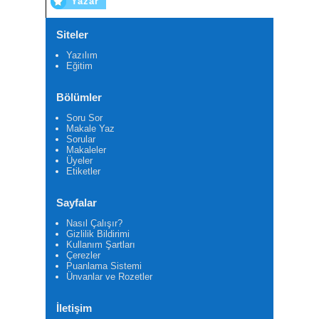
Yazar
Siteler
Yazılım
Eğitim
Bölümler
Soru Sor
Makale Yaz
Sorular
Makaleler
Üyeler
Etiketler
Sayfalar
Nasıl Çalışır?
Gizlilik Bildirimi
Kullanım Şartları
Çerezler
Puanlama Sistemi
Ünvanlar ve Rozetler
İletişim