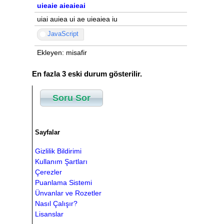
uieaie aieaieai
uiai auiea ui ae uieaiea iu
JavaScript
Ekleyen: misafir
En fazla 3 eski durum gösterilir.
Soru Sor
Sayfalar
Gizlilik Bildirimi
Kullanım Şartları
Çerezler
Puanlama Sistemi
Ünvanlar ve Rozetler
Nasıl Çalışır?
Lisanslar