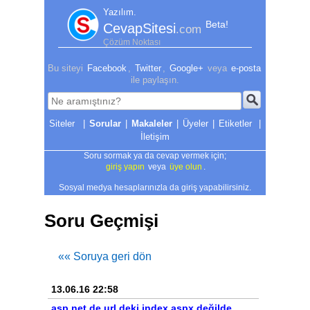
Yazılım.
Beta!
CevapSitesi
.com
Çözüm Noktası
Bu siteyi
Facebook
,
Twitter
,
Google+
veya
e-posta
ile paylaşın.
|
Sorular
|
Makaleler
|
Üyeler
|
Etiketler
|
İletişim
Soru sormak ya da cevap vermek için;
giriş yapın
veya
üye olun
.
Sosyal medya hesaplarınızla da giriş yapabilirsiniz.
Soru Geçmişi
«« Soruya geri dön
13.06.16 22:58
asp.net de url deki index.aspx değilde