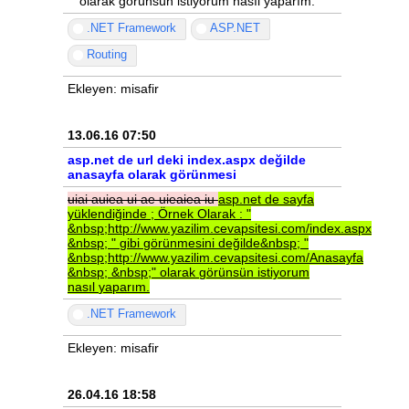
" olarak görünsün istiyorum nasıl yaparım.
.NET Framework
ASP.NET
Routing
Ekleyen: misafir
13.06.16 07:50
asp.net de url deki index.aspx değilde
anasayfa olarak görünmesi
uiai
auiea
ui
ae
uieaiea
iu
asp.net
de
sayfa
yüklendiğinde
;
Örnek
Olarak
:
"
&nbsp;http://www.yazilim.cevapsitesi.com/index.aspx
&nbsp;
"
gibi
görünmesini
değilde&nbsp;
"
&nbsp;http://www.yazilim.cevapsitesi.com/Anasayfa
&nbsp;
&nbsp;"
olarak
görünsün
istiyorum
nasıl
yaparım.
.NET Framework
Ekleyen: misafir
26.04.16 18:58