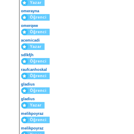
Yazar
omerayna
Öğrenci
omerqwe
Öğrenci
acemicadi
Yazar
sdlkfjh
Öğrenci
raufcanhoskal
Öğrenci
gladius
Öğrenci
gladius
Yazar
melikpoyraz
Öğrenci
melikpoyraz