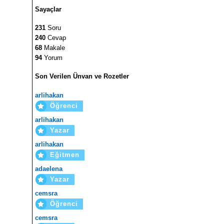
Sayaçlar
231
Soru
240
Cevap
68
Makale
94
Yorum
Son Verilen Ünvan ve Rozetler
arlihakan
Öğrenci
arlihakan
Yazar
arlihakan
Eğitmen
adaelena
Yazar
cemsra
Öğrenci
cemsra