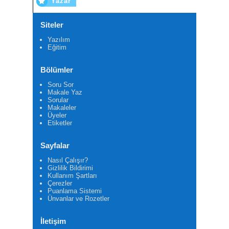
Yazar
Siteler
Yazılım
Eğitim
Bölümler
Soru Sor
Makale Yaz
Sorular
Makaleler
Üyeler
Etiketler
Sayfalar
Nasıl Çalışır?
Gizlilik Bildirimi
Kullanım Şartları
Çerezler
Puanlama Sistemi
Ünvanlar ve Rozetler
İletişim