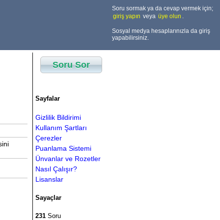
Soru sormak ya da cevap vermek için;
giriş yapın
veya
üye olun
.
Sosyal medya hesaplarınızla da giriş
yapabilirsiniz.
Soru Sor
Sayfalar
Gizlilik Bildirimi
Kullanım Şartları
Çerezler
ini
Puanlama Sistemi
Ünvanlar ve Rozetler
Nasıl Çalışır?
Lisanslar
Sayaçlar
231
Soru