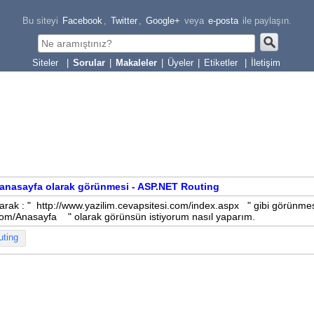
Bu siteyi
Facebook
,
Twitter
,
Google+
veya
e-posta
ile paylaşın.
|
Sorular
|
Makaleler
|
Üyeler
|
Etiketler
|
İletişim
e anasayfa olarak görünmesi - ASP.NET Routing
arak : " http://www.yazilim.cevapsitesi.com/index.aspx " gibi görünmes
.com/Anasayfa " olarak görünsün istiyorum nasıl yaparım.
uting