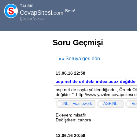
Yazılım.
Beta!
CevapSitesi
.com
Çözüm Noktası
Soru Geçmişi
«« Soruya geri dön
13.06.16 22:58
asp.net de url deki index.aspx değild
asp.net de sayfa yüklendiğinde ; Örnek Ol
değilde " http://www.yazilim.cevapsitesi
.NET Framework
ASP.NET
Ro
Ekleyen: misafir
Değiştiren: canora
13.06.16 20:58