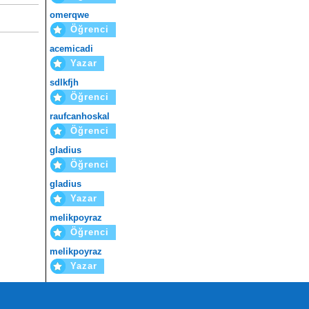
omerqwe
Öğrenci
acemicadi
Yazar
sdlkfjh
Öğrenci
raufcanhoskal
Öğrenci
gladius
Öğrenci
gladius
Yazar
melikpoyraz
Öğrenci
melikpoyraz
Yazar