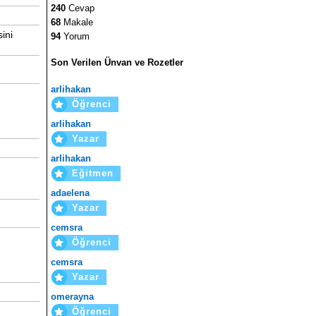
240
Cevap
68
Makale
ini
94
Yorum
Son Verilen Ünvan ve Rozetler
arlihakan
Öğrenci
arlihakan
Yazar
arlihakan
Eğitmen
adaelena
Yazar
cemsra
Öğrenci
cemsra
Yazar
omerayna
Öğrenci