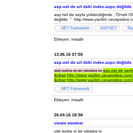
asp.net de url deki index.aspx değild
asp.net de sayfa yüklendiğinde ; Örnek Ol
değilde " http://www.yazilim.cevapsitesi
.NET Framework
ASP.NET
Ro
Ekleyen: misafir
13.06.16 07:50
asp.net de url deki index.aspx değild
uiai
auiea
ui
ae
uieaiea
iu
asp.net
de
say
&nbsp;http://www.yazilim.cevapsitesi.com
&nbsp;http://www.yazilim.cevapsitesi.co
.NET Framework
Ekleyen: misafir
26.04.16 18:58
uieaie aieaieai
uiai auiea ui ae uieaiea iu