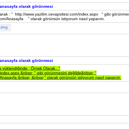
e anasayfa olarak görünmesi
arak : " http://www.yazilim.cevapsitesi.com/index.aspx " gibi görünmes
.com/Anasayfa " olarak görünsün istiyorum nasıl yaparım.
uting
e anasayfa olarak görünmesi
fa
yüklendiğinde
;
Örnek
Olarak
:
"
/index.aspx
&nbsp;
"
gibi
görünmesini
değilde&nbsp;
"
m/Anasayfa
&nbsp;
&nbsp;"
olarak
görünsün
istiyorum
nasıl
yaparım.