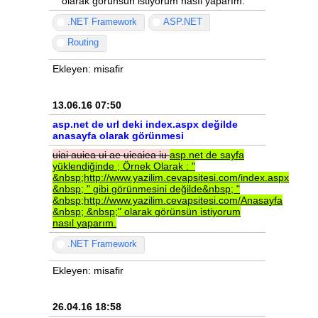
" olarak görünsün istiyorum nasıl yaparım.
.NET Framework
ASP.NET
Routing
Ekleyen: misafir
13.06.16 07:50
asp.net de url deki index.aspx değilde
anasayfa olarak görünmesi
uiai
auiea
ui
ae
uieaiea
iu
asp.net
de
sayfa
yüklendiğinde
;
Örnek
Olarak
:
"
&nbsp;http://www.yazilim.cevapsitesi.com/index.aspx
&nbsp;
"
gibi
görünmesini
değilde&nbsp;
"
&nbsp;http://www.yazilim.cevapsitesi.com/Anasayfa
&nbsp;
&nbsp;"
olarak
görünsün
istiyorum
nasıl
yaparım.
.NET Framework
Ekleyen: misafir
26.04.16 18:58