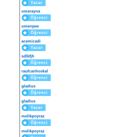
Yazar
omerayna
Öğrenci
omerqwe
Öğrenci
acemicadi
Yazar
sdlkfjh
Öğrenci
raufcanhoskal
Öğrenci
gladius
Öğrenci
gladius
Yazar
melikpoyraz
Öğrenci
melikpoyraz