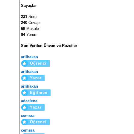
Sayaçlar
231
Soru
240
Cevap
68
Makale
94
Yorum
Son Verilen Ünvan ve Rozetler
arlihakan
Öğrenci
arlihakan
Yazar
arlihakan
Eğitmen
adaelena
Yazar
cemsra
Öğrenci
cemsra