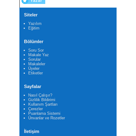
Yazar
Siteler
Yazılım
Eğitim
Bölümler
Soru Sor
Makale Yaz
Sorular
Makaleler
Üyeler
Etiketler
Sayfalar
Nasıl Çalışır?
Gizlilik Bildirimi
Kullanım Şartları
Çerezler
Puanlama Sistemi
Ünvanlar ve Rozetler
İletişim