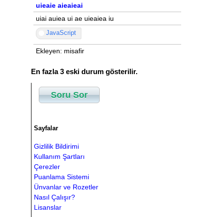
uieaie aieaieai
uiai auiea ui ae uieaiea iu
JavaScript
Ekleyen: misafir
En fazla 3 eski durum gösterilir.
Soru Sor
Sayfalar
Gizlilik Bildirimi
Kullanım Şartları
Çerezler
Puanlama Sistemi
Ünvanlar ve Rozetler
Nasıl Çalışır?
Lisanslar