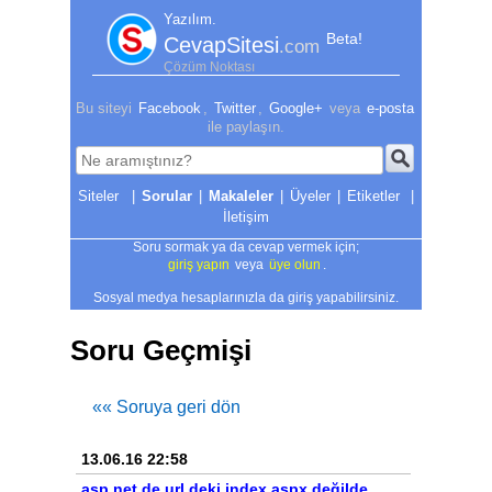
Yazılım.
Beta!
CevapSitesi
.com
Çözüm Noktası
Bu siteyi
Facebook
,
Twitter
,
Google+
veya
e-posta
ile paylaşın.
|
Sorular
|
Makaleler
|
Üyeler
|
Etiketler
|
İletişim
Soru sormak ya da cevap vermek için;
giriş yapın
veya
üye olun
.
Sosyal medya hesaplarınızla da giriş yapabilirsiniz.
Soru Geçmişi
«« Soruya geri dön
13.06.16 22:58
asp.net de url deki index.aspx değilde