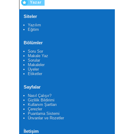
Yazar
Siteler
Yazılım
Eğitim
Bölümler
Soru Sor
Makale Yaz
Sorular
Makaleler
Üyeler
Etiketler
Sayfalar
Nasıl Çalışır?
Gizlilik Bildirimi
Kullanım Şartları
Çerezler
Puanlama Sistemi
Ünvanlar ve Rozetler
İletişim