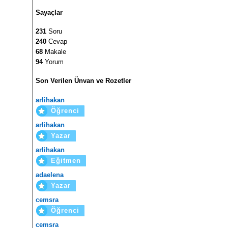
Sayaçlar
231
Soru
240
Cevap
68
Makale
94
Yorum
Son Verilen Ünvan ve Rozetler
arlihakan
Öğrenci
arlihakan
Yazar
arlihakan
Eğitmen
adaelena
Yazar
cemsra
Öğrenci
cemsra