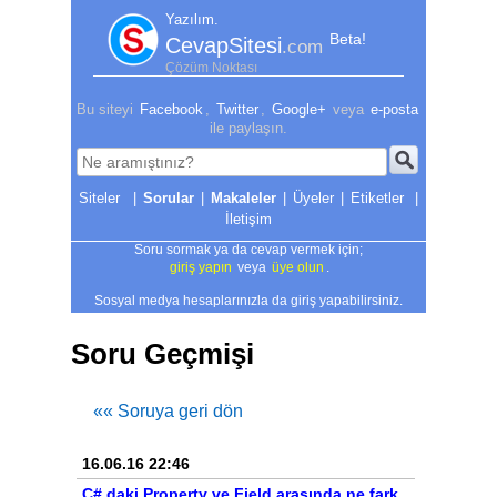
Yazılım.
Beta!
CevapSitesi
.com
Çözüm Noktası
Bu siteyi
Facebook
,
Twitter
,
Google+
veya
e-posta
ile paylaşın.
|
Sorular
|
Makaleler
|
Üyeler
|
Etiketler
|
İletişim
Soru sormak ya da cevap vermek için;
giriş yapın
veya
üye olun
.
Sosyal medya hesaplarınızla da giriş yapabilirsiniz.
Soru Geçmişi
«« Soruya geri dön
16.06.16 22:46
C# daki Property ve Field arasında ne fark