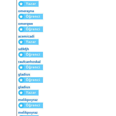
Yazar
omerayna
Öğrenci
omerqwe
Öğrenci
acemicadi
Yazar
sdlkfjh
Öğrenci
raufcanhoskal
Öğrenci
gladius
Öğrenci
gladius
Yazar
melikpoyraz
Öğrenci
melikpoyraz