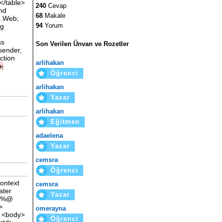
</table>
240
Cevap
nd
68
Makale
m.Web;
94
Yorum
ng
ss
Son Verilen Ünvan ve Rozetler
sender,
ction
arlihakan
;
Öğrenci
arlihakan
Yazar
arlihakan
Eğitmen
adaelena
Yazar
cemsra
Öğrenci
ontext
cemsra
ater
Yazar
 <%@
>
omerayna
> <body>
Öğrenci