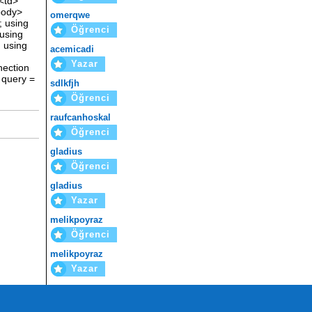
<td>
body>
omerqwe
; using
Öğrenci
using
 using
acemicadi
Yazar
ection
 query =
sdlkfjh
Öğrenci
raufcanhoskal
Öğrenci
gladius
Öğrenci
gladius
Yazar
melikpoyraz
Öğrenci
melikpoyraz
Yazar