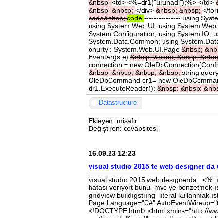
&nbsp;
<td> <%=dr1("urunadi");%> </td>
&nbsp;
&nbsp;
</div>
&nbsp;
&nbsp;
</fo
code&nbsp;
code
--------------- using S
using System.Web.UI; using System.Web.U
System.Configuration; using System.IO; 
System.Data.Common; using System.Da
onurty : System.Web.UI.Page
&nbsp;
&nb
EventArgs e)
&nbsp;
&nbsp;
&nbsp;
&nbs
connection = new OleDbConnection(Config
&nbsp;
&nbsp;
&nbsp;
&nbsp;
string query
OleDbCommand dr1= new OleDbCommand(
dr1.ExecuteReader();
&nbsp;
&nbsp;
&nb
Datastructure
Ekleyen: misafir
Değiştiren: cevapsitesi
16.09.23 12:23
visual studıo 2015 te web desıgner da 
vısual studıo 2015 web desıgnerda <% ıc
hatası verıyort bunu mvc ye benzetmek ıs
grıdvıew buıldıgstrıng lıteral kullanmak
Page Language="C#" AutoEventWireup="t
<!DOCTYPE html> <html xmlns="http://ww