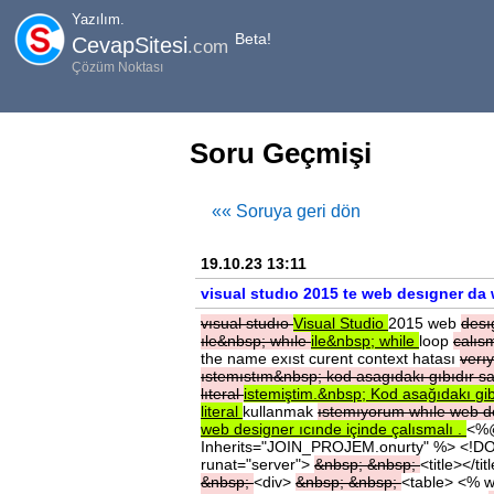
Yazılım.
Beta!
CevapSitesi
.com
Çözüm Noktası
Soru Geçmişi
«« Soruya geri dön
19.10.23 13:11
visual studıo 2015 te web desıgner da 
vısual
studıo
Visual
Studio
2015 web
desı
ıle&nbsp;
whıle
ile&nbsp;
while
loop
calıs
the name exıst curent context hatası
verı
ıstemıstım&nbsp;
kod
asagıdakı
gıbıdır
sa
lıteral
istemiştim.&nbsp;
Kod
asağıdakı
gi
literal
kullanmak
ıstemıyorum
whıle
web
d
web
designer
ıcınde
içinde
çalısmalı
.
<%@
Inherits="JOIN_PROJEM.onurty" %> <!DO
runat="server">
&nbsp;
&nbsp;
<title></t
&nbsp;
<div>
&nbsp;
&nbsp;
<table> <% w