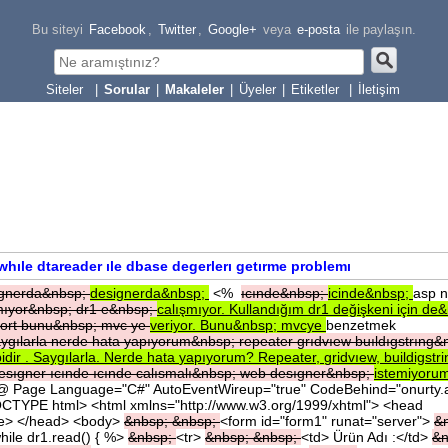
Bu siteyi
Facebook
,
Twitter
,
Google+
veya
e-posta
ile paylaşın.
|
Sorular
|
Makaleler
|
Üyeler
|
Etiketler
|
İletişim
whıle dtareader ıle dbase degerlerı getırme problemı
gnerda&nbsp;
designerda&nbsp;
<%
ıcınde&nbsp;
icinde&nbsp;
asp n
mıyor&nbsp;
dr1
e&nbsp;
calışmıyor.
Kullandığım
dr1
değişkeni
için
de&
yort
bunu&nbsp;
mvc
ye
veriyor.
Bunu&nbsp;
mvcye
benzetmek
ygılarla
nerde
hata
yapıyorum&nbsp;
repeater
grıdvıew
buıldıgstrıng&
bidir
.
Saygılarla.
Nerde
hata
yapıyorum?
Repeater,
gridvıew,
buildigstr
esıgner
ıcınde
ıcınde
calısmalı&nbsp;
web
desıgner&nbsp;
istemiyoru
 Page Language="C#" AutoEventWireup="true" CodeBehind="onurty.a
CTYPE html> <html xmlns="http://www.w3.org/1999/xhtml"> <head
itle> </head> <body>
&nbsp;
&nbsp;
<form id="form1" runat="server">
&
hile dr1.read() { %>
&nbsp;
<tr>
&nbsp;
&nbsp;
<td> Ürün Adı :</td>
&n