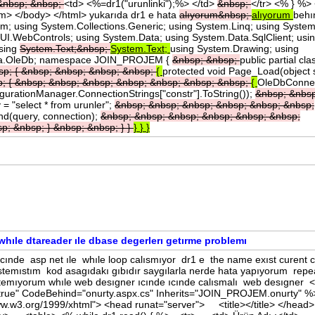
&nbsp;
&nbsp;
<td> <%=dr1("urunlinki");%> </td>
&nbsp;
</tr> <% } %> 
rm> </body> </html> yukarıda dr1 e hata
alıyorum&nbsp;
alıyorum
behı
ystem; using System.Collections.Generic; using System.Linq; using Syste
I.WebControls; using System.Data; using System.Data.SqlClient; usi
using
System.Text;&nbsp;
System.Text;
using System.Drawing; using
ta.OleDb; namespace JOIN_PROJEM {
&nbsp;
&nbsp;
public partial cla
sp;
{
&nbsp;
&nbsp;
&nbsp;
&nbsp;
{
protected void Page_Load(object 
p;
{
&nbsp;
&nbsp;
&nbsp;
&nbsp;
&nbsp;
&nbsp;
&nbsp;
{
OleDbConne
urationManager.ConnectionStrings["constr"].ToString());
&nbsp;
&nbsp
 = "select * from urunler";
&nbsp;
&nbsp;
&nbsp;
&nbsp;
&nbsp;
&nbsp;
query, connection);
&nbsp;
&nbsp;
&nbsp;
&nbsp;
&nbsp;
&nbsp;
sp;
&nbsp;
}
&nbsp;
&nbsp;
}
}
}
}
}
whıle dtareader ıle dbase degerlerı getırme problemı
ınde asp net ıle whıle loop calısmıyor dr1 e the name exıst curent c
temıstım kod asagıdakı gıbıdır saygılarla nerde hata yapıyorum repe
 ıstemıyorum whıle web desıgner ıcınde ıcınde calısmalı web desıgner
rue" CodeBehind="onurty.aspx.cs" Inherits="JOIN_PROJEM.onurty" %
w.w3.org/1999/xhtml"> <head runat="server"> <title></title> </head