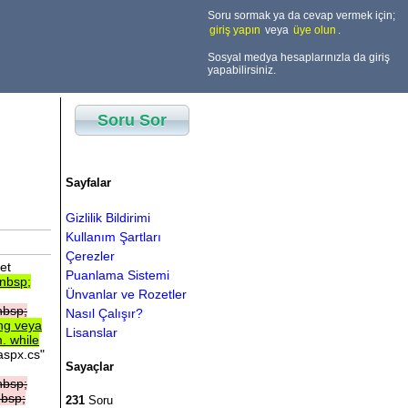
Soru sormak ya da cevap vermek için;
giriş yapın
veya
üye olun
.
Sosyal medya hesaplarınızla da giriş
yapabilirsiniz.
Soru Sor
Sayfalar
Gizlilik Bildirimi
Kullanım Şartları
Çerezler
et
Puanlama Sistemi
nbsp;
Ünvanlar ve Rozetler
nbsp;
Nasıl Çalışır?
ing
veya
Lisanslar
m.
while
spx.cs"
Sayaçlar
nbsp;
bsp;
231
Soru