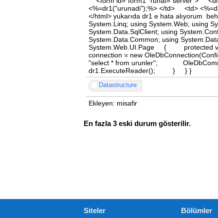
<form id="form1" runat="server"> <di
<%=dr1("urunadi");%> </td> <td> <%=dr
</html> yukarıda dr1 e hata alıyorum behı
System.Linq; using System.Web; using S
System.Data.SqlClient; using System.Conf
System.Data.Common; using System.Data
System.Web.UI.Page { protected v
connection = new OleDbConnection(Conf
"select * from urunler"; OleDbCo
dr1.ExecuteReader(); } } }
Datastructure
Ekleyen: misafir
En fazla 3 eski durum gösterilir.
Siteler
Bölümler