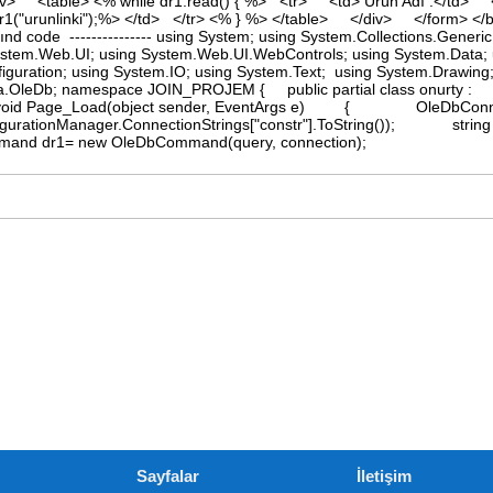
v> <table> <% while dr1.read() { %> <tr> <td> Ürün Adı :</td> 
1("urunlinki");%> </td> </tr> <% } %> </table> </div> </form> </
nd code --------------- using System; using System.Collections.Generic
ystem.Web.UI; using System.Web.UI.WebControls; using System.Data; 
iguration; using System.IO; using System.Text; using System.Drawing;
.OleDb; namespace JOIN_PROJEM { public partial class onurty :
oid Page_Load(object sender, EventArgs e) { OleDbConn
igurationManager.ConnectionStrings["constr"].ToString()); string
mmand dr1= new OleDbCommand(query, connection);
Sayfalar
İletişim