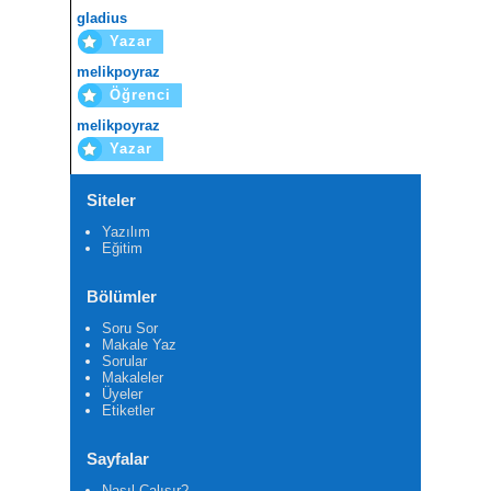
gladius
Yazar
melikpoyraz
Öğrenci
melikpoyraz
Yazar
Siteler
Yazılım
Eğitim
Bölümler
Soru Sor
Makale Yaz
Sorular
Makaleler
Üyeler
Etiketler
Sayfalar
Nasıl Çalışır?