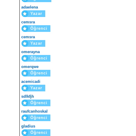
adaelena
Yazar
cemsra
Öğrenci
cemsra
Yazar
omerayna
Öğrenci
omerqwe
Öğrenci
acemicadi
Yazar
sdlkfjh
Öğrenci
raufcanhoskal
Öğrenci
gladius
Öğrenci