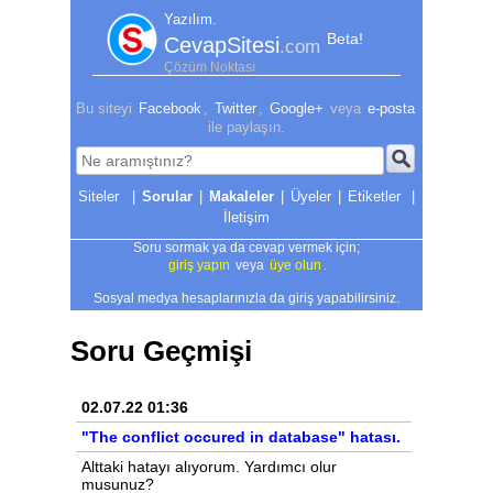
Yazılım.
Beta!
CevapSitesi
.com
Çözüm Noktası
Bu siteyi
Facebook
,
Twitter
,
Google+
veya
e-posta
ile paylaşın.
|
Sorular
|
Makaleler
|
Üyeler
|
Etiketler
|
İletişim
Soru sormak ya da cevap vermek için;
giriş yapın
veya
üye olun
.
Sosyal medya hesaplarınızla da giriş yapabilirsiniz.
Soru Geçmişi
02.07.22 01:36
"The conflict occured in database" hatası.
Alttaki hatayı alıyorum. Yardımcı olur
musunuz?