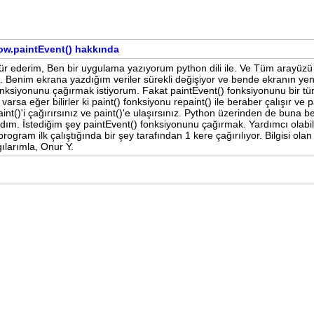
w.paintEvent() hakkında
ekkür ederim, Ben bir uygulama yazıyorum python dili ile. Ve Tüm arayüzü
. Benim ekrana yazdığım veriler sürekli değişiyor ve bende ekranın ye
onksiyonunu çağırmak istiyorum. Fakat paintEvent() fonksiyonunu bir tür
rsa eğer bilirler ki paint() fonksiyonu repaint() ile beraber çalışır ve p
int()'i çağırırsınız ve paint()'e ulaşırsınız. Python üzerinden de buna b
ım. İstediğim şey paintEvent() fonksiyonunu çağırmak. Yardımcı olabili
ogram ilk çalıştığında bir şey tarafından 1 kere çağırılıyor. Bilgisi olan
ılarımla, Onur Y.