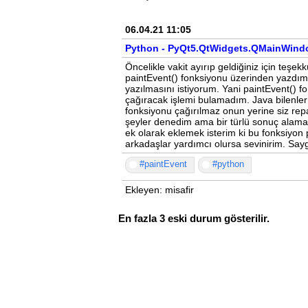
06.04.21 11:05
Python - PyQt5.QtWidgets.QMainWindo
Öncelikle vakit ayırıp geldiğiniz için teş
paintEvent() fonksiyonu üzerinden yazdım
yazılmasını istiyorum. Yani paintEvent() f
çağıracak işlemi bulamadım. Java bilenler va
fonksiyonu çağırılmaz onun yerine siz repa
şeyler denedim ama bir türlü sonuç alamad
ek olarak eklemek isterim ki bu fonksiyon pr
arkadaşlar yardımcı olursa sevinirim. Sayg
#paintEvent
#python
Ekleyen: misafir
En fazla 3 eski durum gösterilir.