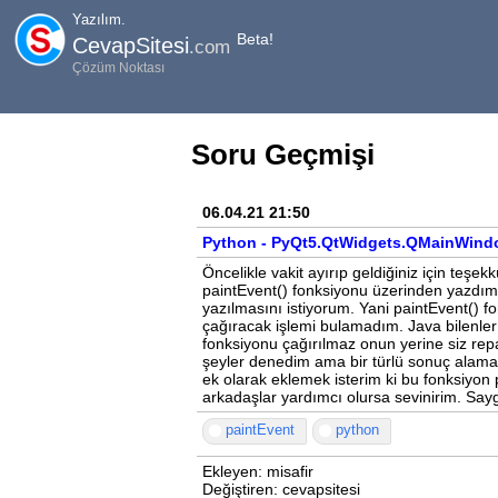
Yazılım.
Beta!
CevapSitesi
.com
Çözüm Noktası
Soru Geçmişi
06.04.21 21:50
Python - PyQt5.QtWidgets.QMainWindo
Öncelikle vakit ayırıp geldiğiniz için teş
paintEvent() fonksiyonu üzerinden yazdım
yazılmasını istiyorum. Yani paintEvent() f
çağıracak işlemi bulamadım. Java bilenler va
fonksiyonu çağırılmaz onun yerine siz repa
şeyler denedim ama bir türlü sonuç alamad
ek olarak eklemek isterim ki bu fonksiyon pr
arkadaşlar yardımcı olursa sevinirim. Sayg
paintEvent
python
Ekleyen: misafir
Değiştiren: cevapsitesi