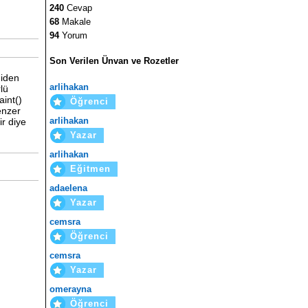
240
Cevap
68
Makale
94
Yorum
Son Verilen Ünvan ve Rozetler
niden
arlihakan
lü
aint()
Öğrenci
enzer
arlihakan
r diye
Yazar
arlihakan
Eğitmen
adaelena
Yazar
cemsra
Öğrenci
cemsra
Yazar
omerayna
Öğrenci