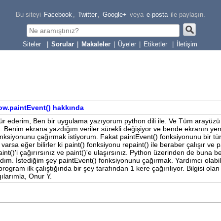
Bu siteyi
Facebook
,
Twitter
,
Google+
veya
e-posta
ile paylaşın.
|
Sorular
|
Makaleler
|
Üyeler
|
Etiketler
|
İletişim
w.paintEvent() hakkında
ekkür ederim, Ben bir uygulama yazıyorum python dili ile. Ve Tüm arayüzü
. Benim ekrana yazdığım veriler sürekli değişiyor ve bende ekranın ye
onksiyonunu çağırmak istiyorum. Fakat paintEvent() fonksiyonunu bir tür
rsa eğer bilirler ki paint() fonksiyonu repaint() ile beraber çalışır ve p
int()'i çağırırsınız ve paint()'e ulaşırsınız. Python üzerinden de buna b
ım. İstediğim şey paintEvent() fonksiyonunu çağırmak. Yardımcı olabili
ogram ilk çalıştığında bir şey tarafından 1 kere çağırılıyor. Bilgisi olan
ılarımla, Onur Y.