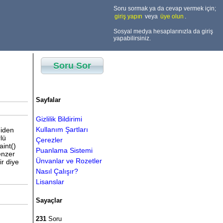
Soru sormak ya da cevap vermek için;
giriş yapın
veya
üye olun
.
Sosyal medya hesaplarınızla da giriş
yapabilirsiniz.
Soru Sor
Sayfalar
Gizlilik Bildirimi
Kullanım Şartları
niden
lü
Çerezler
aint()
Puanlama Sistemi
enzer
Ünvanlar ve Rozetler
r diye
Nasıl Çalışır?
Lisanslar
Sayaçlar
231
Soru