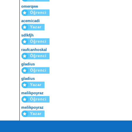
omerqwe
Öğrenci
acemicadi
Yazar
sdlkfjh
Öğrenci
raufcanhoskal
Öğrenci
gladius
Öğrenci
gladius
Yazar
melikpoyraz
Öğrenci
melikpoyraz
Yazar