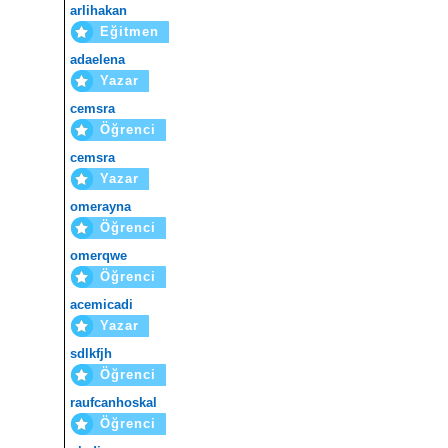
arlihakan
Eğitmen
adaelena
Yazar
cemsra
Öğrenci
cemsra
Yazar
omerayna
Öğrenci
omerqwe
Öğrenci
acemicadi
Yazar
sdlkfjh
Öğrenci
raufcanhoskal
Öğrenci