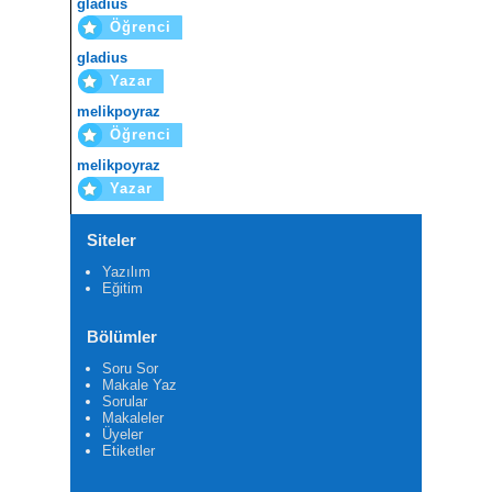
gladius
Öğrenci
gladius
Yazar
melikpoyraz
Öğrenci
melikpoyraz
Yazar
Siteler
Yazılım
Eğitim
Bölümler
Soru Sor
Makale Yaz
Sorular
Makaleler
Üyeler
Etiketler