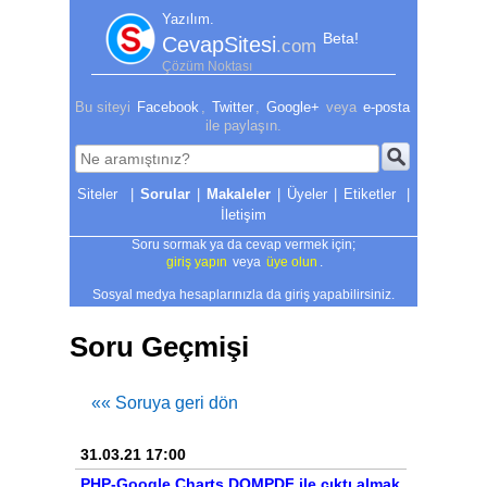
Yazılım.
Beta!
CevapSitesi
.com
Çözüm Noktası
Bu siteyi
Facebook
,
Twitter
,
Google+
veya
e-posta
ile paylaşın.
|
Sorular
|
Makaleler
|
Üyeler
|
Etiketler
|
İletişim
Soru sormak ya da cevap vermek için;
giriş yapın
veya
üye olun
.
Sosyal medya hesaplarınızla da giriş yapabilirsiniz.
Soru Geçmişi
«« Soruya geri dön
31.03.21 17:00
PHP-Google Charts DOMPDF ile çıktı almak