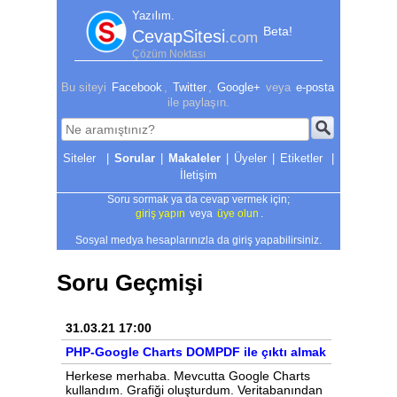
Yazılım.
Beta!
CevapSitesi
.com
Çözüm Noktası
Bu siteyi
Facebook
,
Twitter
,
Google+
veya
e-posta
ile paylaşın.
|
Sorular
|
Makaleler
|
Üyeler
|
Etiketler
|
İletişim
Soru sormak ya da cevap vermek için;
giriş yapın
veya
üye olun
.
Sosyal medya hesaplarınızla da giriş yapabilirsiniz.
Soru Geçmişi
31.03.21 17:00
PHP-Google Charts DOMPDF ile çıktı almak
Herkese merhaba. Mevcutta Google Charts
kullandım. Grafiği oluşturdum. Veritabanından