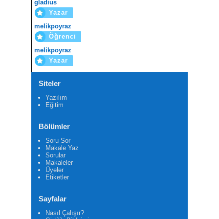
gladius
Yazar
melikpoyraz
Öğrenci
melikpoyraz
Yazar
Siteler
Yazılım
Eğitim
Bölümler
Soru Sor
Makale Yaz
Sorular
Makaleler
Üyeler
Etiketler
Sayfalar
Nasıl Çalışır?