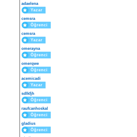
adaelena
Yazar
cemsra
Öğrenci
cemsra
Yazar
omerayna
Öğrenci
omerqwe
Öğrenci
acemicadi
Yazar
sdlkfjh
Öğrenci
raufcanhoskal
Öğrenci
gladius
Öğrenci