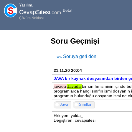
Yazılım.
Beta!
CevapSitesi
.com
Çözüm Noktası
Soru Geçmişi
«« Soruya geri dön
21.11.20 20:04
JAVA bir kaynak dosyasından birden ço
javada
Javada
bir sınıfın isminin içinde 
programlarda hangi sınıfın ismi dosyanın
programın bulunduğu dosyanın ismi ne ol
Java
Sınıflar
Ekleyen: yolda_
Değiştiren: cevapsitesi