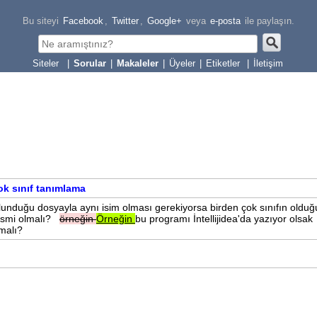
Bu siteyi
Facebook
,
Twitter
,
Google+
veya
e-posta
ile paylaşın.
|
Sorular
|
Makaleler
|
Üyeler
|
Etiketler
|
İletişim
k sınıf tanımlama
bulunduğu dosyayla aynı isim olması gerekiyorsa birden çok sınıfın olduğ
 ismi olmalı?
örneğin
Örneğin
bu programı İntellijidea'da yazıyor olsak
malı?