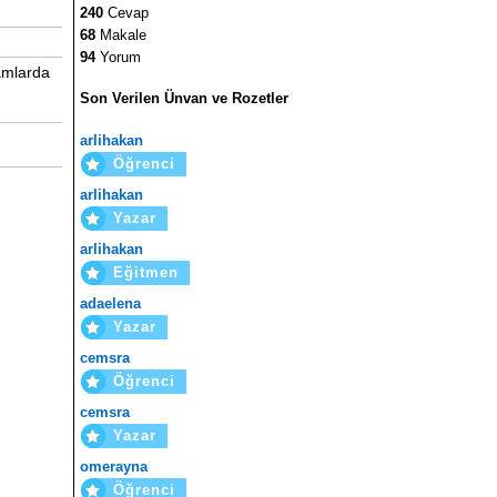
240
Cevap
68
Makale
94
Yorum
ramlarda
Son Verilen Ünvan ve Rozetler
arlihakan
Öğrenci
arlihakan
Yazar
arlihakan
Eğitmen
adaelena
Yazar
cemsra
Öğrenci
cemsra
Yazar
omerayna
Öğrenci