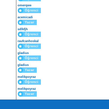
omerqwe
Öğrenci
acemicadi
Yazar
sdlkfjh
Öğrenci
raufcanhoskal
Öğrenci
gladius
Öğrenci
gladius
Yazar
melikpoyraz
Öğrenci
melikpoyraz
Yazar