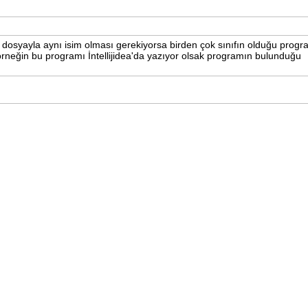
u dosyayla aynı isim olması gerekiyorsa birden çok sınıfın olduğu prog
örneğin bu programı İntellijidea'da yazıyor olsak programın bulunduğu