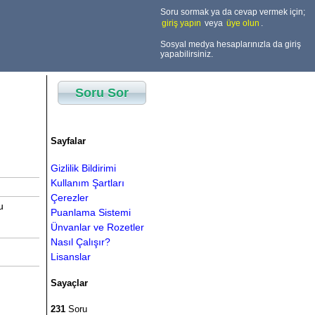
Soru sormak ya da cevap vermek için;
giriş yapın
veya
üye olun
.
Sosyal medya hesaplarınızla da giriş
yapabilirsiniz.
Soru Sor
Sayfalar
Gizlilik Bildirimi
Kullanım Şartları
Çerezler
u
Puanlama Sistemi
Ünvanlar ve Rozetler
Nasıl Çalışır?
Lisanslar
Sayaçlar
231
Soru