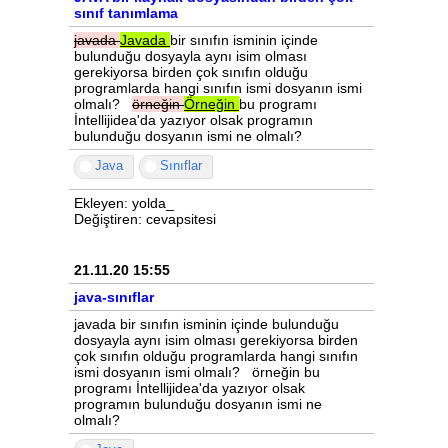
sınıf tanımlama
javada
Javada
bir sınıfın isminin içinde
bulunduğu dosyayla aynı isim olması
gerekiyorsa birden çok sınıfın olduğu
programlarda hangi sınıfın ismi dosyanın ismi
olmalı?
örneğin
Örneğin
bu programı
İntellijidea'da yazıyor olsak programın
bulunduğu dosyanın ismi ne olmalı?
Java
Sınıflar
Ekleyen: yolda_
Değiştiren: cevapsitesi
21.11.20 15:55
java-sınıflar
javada bir sınıfın isminin içinde bulunduğu
dosyayla aynı isim olması gerekiyorsa birden
çok sınıfın olduğu programlarda hangi sınıfın
ismi dosyanın ismi olmalı? örneğin bu
programı İntellijidea'da yazıyor olsak
programın bulunduğu dosyanın ismi ne
olmalı?