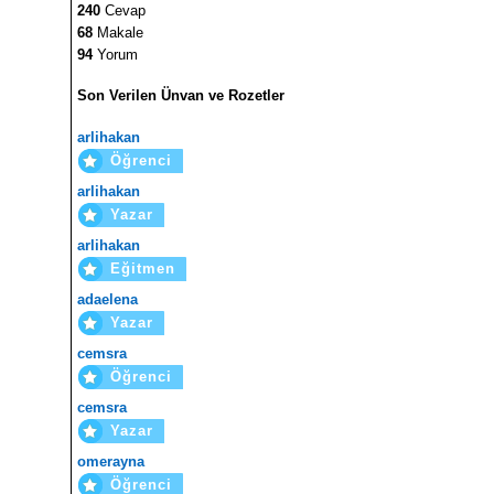
240
Cevap
68
Makale
94
Yorum
Son Verilen Ünvan ve Rozetler
arlihakan
Öğrenci
arlihakan
Yazar
arlihakan
Eğitmen
adaelena
Yazar
cemsra
Öğrenci
cemsra
Yazar
omerayna
Öğrenci