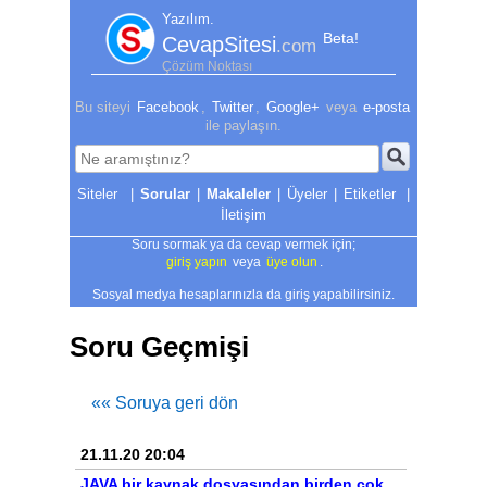
Yazılım.
Beta!
CevapSitesi
.com
Çözüm Noktası
Bu siteyi
Facebook
,
Twitter
,
Google+
veya
e-posta
ile paylaşın.
|
Sorular
|
Makaleler
|
Üyeler
|
Etiketler
|
İletişim
Soru sormak ya da cevap vermek için;
giriş yapın
veya
üye olun
.
Sosyal medya hesaplarınızla da giriş yapabilirsiniz.
Soru Geçmişi
«« Soruya geri dön
21.11.20 20:04
JAVA bir kaynak dosyasından birden çok