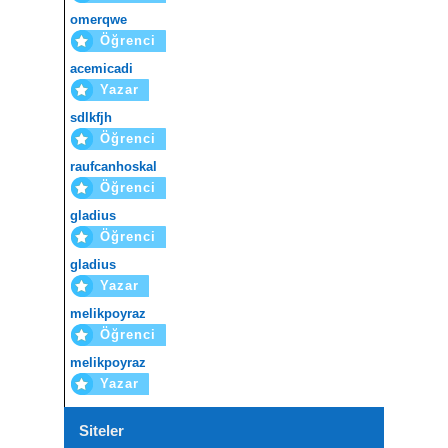
omerqwe
Öğrenci
acemicadi
Yazar
sdlkfjh
Öğrenci
raufcanhoskal
Öğrenci
gladius
Öğrenci
gladius
Yazar
melikpoyraz
Öğrenci
melikpoyraz
Yazar
Siteler