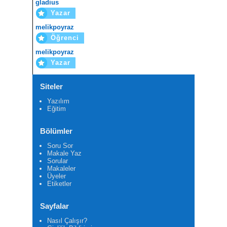
gladius
Yazar
melikpoyraz
Öğrenci
melikpoyraz
Yazar
Siteler
Yazılım
Eğitim
Bölümler
Soru Sor
Makale Yaz
Sorular
Makaleler
Üyeler
Etiketler
Sayfalar
Nasıl Çalışır?