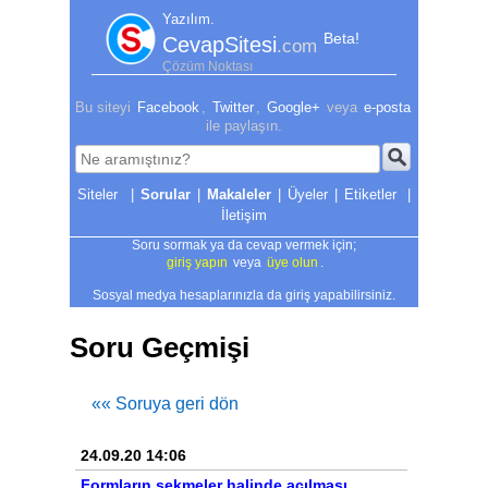
Yazılım.
Beta!
CevapSitesi
.com
Çözüm Noktası
Bu siteyi
Facebook
,
Twitter
,
Google+
veya
e-posta
ile paylaşın.
|
Sorular
|
Makaleler
|
Üyeler
|
Etiketler
|
İletişim
Soru sormak ya da cevap vermek için;
giriş yapın
veya
üye olun
.
Sosyal medya hesaplarınızla da giriş yapabilirsiniz.
Soru Geçmişi
«« Soruya geri dön
24.09.20 14:06
Formların sekmeler halinde açılması