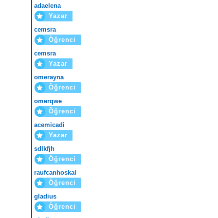
adaelena
Yazar
cemsra
Öğrenci
cemsra
Yazar
omerayna
Öğrenci
omerqwe
Öğrenci
acemicadi
Yazar
sdlkfjh
Öğrenci
raufcanhoskal
Öğrenci
gladius
Öğrenci