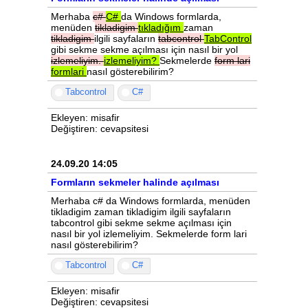
Merhaba
c#
C#
da Windows formlarda,
menüden
tikladigim
tıkladığım
zaman
tikladigim
ilgili sayfaların
tabcontrol
TabControl
gibi sekme sekme açılması için nasıl bir yol
izlemeliyim.
izlemeliyim?
Sekmelerde
form
lari
formlari
nasıl gösterebilirim?
Tabcontrol
C#
Ekleyen: misafir
Değiştiren: cevapsitesi
24.09.20 14:05
Formların sekmeler halinde açılması
Merhaba c# da Windows formlarda, menüden
tikladigim zaman tikladigim ilgili sayfaların
tabcontrol gibi sekme sekme açılması için
nasıl bir yol izlemeliyim. Sekmelerde form lari
nasıl gösterebilirim?
Tabcontrol
C#
Ekleyen: misafir
Değiştiren: cevapsitesi