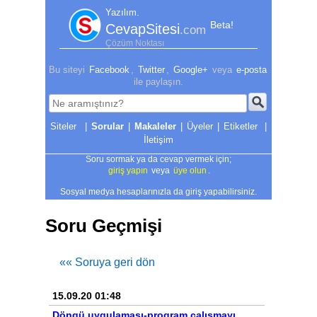
Yazılım.
Beta!
CevapSitesi
.com
Çözüm Noktası
Bu siteyi
Facebook
,
Twitter
,
Google+
veya
e-posta
ile paylaşın.
|
Sorular
|
Makaleler
|
Üyeler
|
Etiketler
|
İletişim
Soru sormak ya da cevap vermek için;
giriş yapın
veya
üye olun
.
Sosyal medya hesaplarınızla da giriş yapabilirsiniz.
Soru Geçmişi
«« Soruya geri dön
15.09.20 01:48
Döngü uygulaması-program çalışmayı