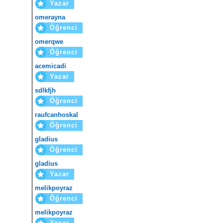
Yazar
omerayna
Öğrenci
omerqwe
Öğrenci
acemicadi
Yazar
sdlkfjh
Öğrenci
raufcanhoskal
Öğrenci
gladius
Öğrenci
gladius
Yazar
melikpoyraz
Öğrenci
melikpoyraz
Yazar