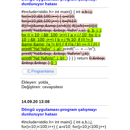
durduruyor hatası
#include<stdio.h> int main() { int
a,b,i,j;
for(i=10;i&lt;100;i++)
{
a=i/10;
for(j=10;j&lt;100;j++)
{
b=j%10;
if((i!=j)&amp;&amp;(a!=b)){
if((a/b)==(i/j)){
printf("%d&nbsp;
&nbsp;
%d\n",i,a);
a,
b,
i,
j;
for
(i
=
10;
i
&lt;
100;
i++)
{
a
=
i
/
10;
for
(j
=
10;
j
&lt;
100;
j++)
{
b
=
j
%
10;
if
((i
!=
j)
&amp;&amp;
(a
!=
b))
{
if
((a
/
b)
==
(i
/
j))
{
printf("%d
%d\n",
i,
a);
printf("--- = ---\n");
printf("%d&nbsp;
&nbsp;
%d\n\n",j,b);
printf("%d
%d\n\n",
j,
b);
} } } } return
0;&nbsp;
&nbsp;&nbsp;
}
0;
}
C Programlama
Ekleyen: yolda_
Değiştiren: cevapsitesi
14.09.20 13:08
Döngü uygulaması-program çalışmayı
durduruyor hatası
#include<stdio.h> int main() { int a,b,i,j;
for(i=10;i<100;i++) { a=i/10; for(j=10;j<100;j++)