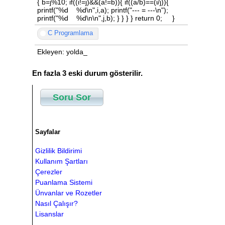
{ b=j%10; if((i!=j)&&(a!=b)){ if((a/b)==(i/j)){
printf("%d %d\n",i,a); printf("--- = ---\n");
printf("%d %d\n\n",j,b); } } } } return 0; }
C Programlama
Ekleyen: yolda_
En fazla 3 eski durum gösterilir.
Soru Sor
Sayfalar
Gizlilik Bildirimi
Kullanım Şartları
Çerezler
Puanlama Sistemi
Ünvanlar ve Rozetler
Nasıl Çalışır?
Lisanslar