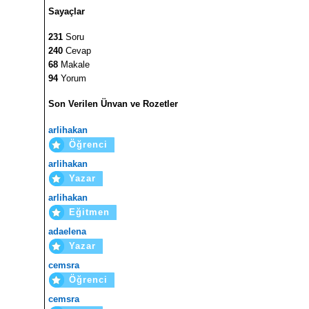
Sayaçlar
231
Soru
240
Cevap
68
Makale
94
Yorum
Son Verilen Ünvan ve Rozetler
arlihakan
Öğrenci
arlihakan
Yazar
arlihakan
Eğitmen
adaelena
Yazar
cemsra
Öğrenci
cemsra