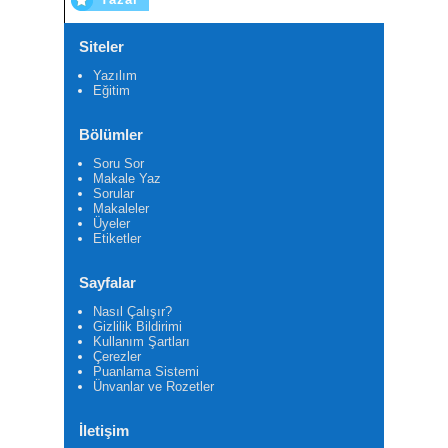
Siteler
Yazılım
Eğitim
Bölümler
Soru Sor
Makale Yaz
Sorular
Makaleler
Üyeler
Etiketler
Sayfalar
Nasıl Çalışır?
Gizlilik Bildirimi
Kullanım Şartları
Çerezler
Puanlama Sistemi
Ünvanlar ve Rozetler
İletişim