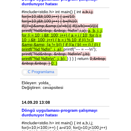
durduruyor hatası
#include<stdio.h> int main() { int
a,b,i,j;
for(i=10;i&lt;100;i++)
{
a=i/10;
for(j=10;j&lt;100;j++)
{
b=j%10;
if((i!=j)&amp;&amp;(a!=b)){
if((a/b)==(i/j)){
printf("%d&nbsp;
&nbsp;
%d\n",i,a);
a,
b,
i,
j;
for
(i
=
10;
i
&lt;
100;
i++)
{
a
=
i
/
10;
for
(j
=
10;
j
&lt;
100;
j++)
{
b
=
j
%
10;
if
((i
!=
j)
&amp;&amp;
(a
!=
b))
{
if
((a
/
b)
==
(i
/
j))
{
printf("%d
%d\n",
i,
a);
printf("--- = ---\n");
printf("%d&nbsp;
&nbsp;
%d\n\n",j,b);
printf("%d
%d\n\n",
j,
b);
} } } } return
0;&nbsp;
&nbsp;&nbsp;
}
0;
}
C Programlama
Ekleyen: yolda_
Değiştiren: cevapsitesi
14.09.20 13:08
Döngü uygulaması-program çalışmayı
durduruyor hatası
#include<stdio.h> int main() { int a,b,i,j;
for(i=10;i<100;i++) { a=i/10; for(j=10;j<100;j++)