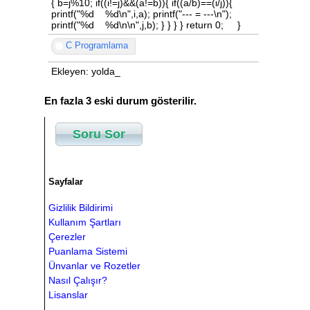
{ b=j%10; if((i!=j)&&(a!=b)){ if((a/b)==(i/j)){
printf("%d %d\n",i,a); printf("--- = ---\n");
printf("%d %d\n\n",j,b); } } } } return 0; }
C Programlama
Ekleyen: yolda_
En fazla 3 eski durum gösterilir.
Soru Sor
Sayfalar
Gizlilik Bildirimi
Kullanım Şartları
Çerezler
Puanlama Sistemi
Ünvanlar ve Rozetler
Nasıl Çalışır?
Lisanslar