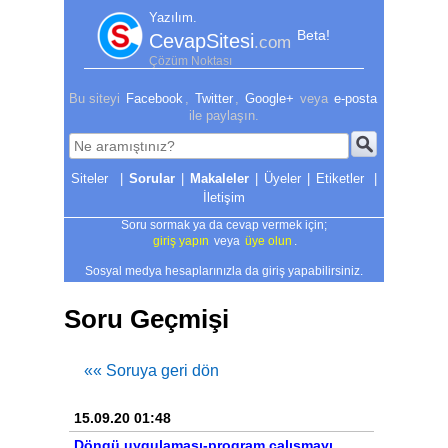
Yazılım.
Beta!
CevapSitesi
.com
Çözüm Noktası
Bu siteyi
Facebook
,
Twitter
,
Google+
veya
e-posta
ile paylaşın.
|
Sorular
|
Makaleler
|
Üyeler
|
Etiketler
|
İletişim
Soru sormak ya da cevap vermek için;
giriş yapın
veya
üye olun
.
Sosyal medya hesaplarınızla da giriş yapabilirsiniz.
Soru Geçmişi
«« Soruya geri dön
15.09.20 01:48
Döngü uygulaması-program çalışmayı