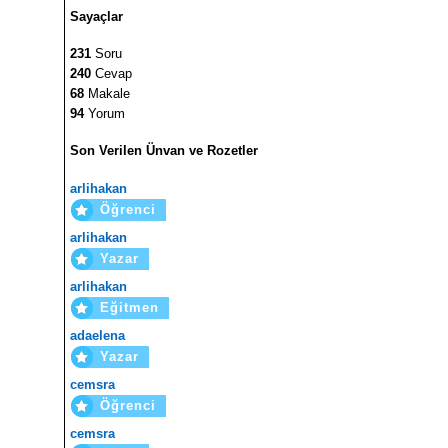
Sayaçlar
231
Soru
240
Cevap
68
Makale
94
Yorum
Son Verilen Ünvan ve Rozetler
arlihakan
Öğrenci
arlihakan
Yazar
arlihakan
Eğitmen
adaelena
Yazar
cemsra
Öğrenci
cemsra