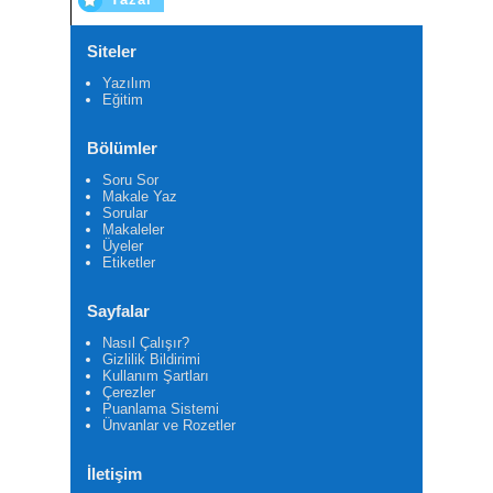
Siteler
Yazılım
Eğitim
Bölümler
Soru Sor
Makale Yaz
Sorular
Makaleler
Üyeler
Etiketler
Sayfalar
Nasıl Çalışır?
Gizlilik Bildirimi
Kullanım Şartları
Çerezler
Puanlama Sistemi
Ünvanlar ve Rozetler
İletişim