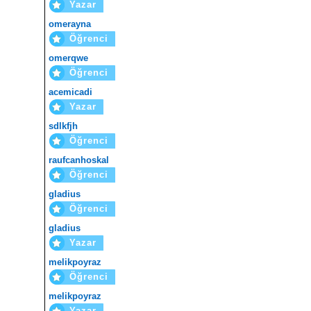
Yazar
omerayna
Öğrenci
omerqwe
Öğrenci
acemicadi
Yazar
sdlkfjh
Öğrenci
raufcanhoskal
Öğrenci
gladius
Öğrenci
gladius
Yazar
melikpoyraz
Öğrenci
melikpoyraz
Yazar