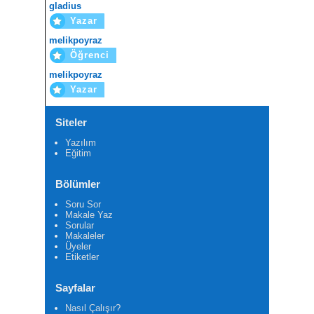
gladius
Yazar
melikpoyraz
Öğrenci
melikpoyraz
Yazar
Siteler
Yazılım
Eğitim
Bölümler
Soru Sor
Makale Yaz
Sorular
Makaleler
Üyeler
Etiketler
Sayfalar
Nasıl Çalışır?