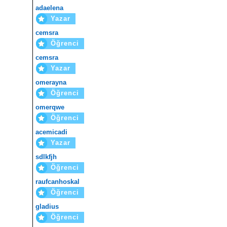
adaelena
Yazar
cemsra
Öğrenci
cemsra
Yazar
omerayna
Öğrenci
omerqwe
Öğrenci
acemicadi
Yazar
sdlkfjh
Öğrenci
raufcanhoskal
Öğrenci
gladius
Öğrenci