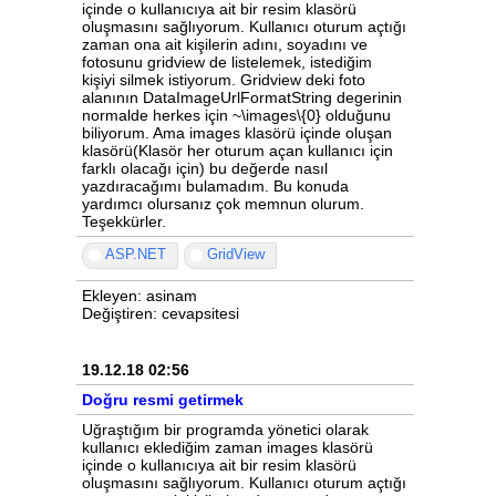
içinde o kullanıcıya ait bir resim klasörü
oluşmasını sağlıyorum. Kullanıcı oturum açtığı
zaman ona ait kişilerin adını, soyadını ve
fotosunu gridview de listelemek, istediğim
kişiyi silmek istiyorum. Gridview deki foto
alanının DataImageUrlFormatString degerinin
normalde herkes için ~\images\{0} olduğunu
biliyorum. Ama images klasörü içinde oluşan
klasörü(Klasör her oturum açan kullanıcı için
farklı olacağı için) bu değerde nasıl
yazdıracağımı bulamadım. Bu konuda
yardımcı olursanız çok memnun olurum.
Teşekkürler.
ASP.NET
GridView
Ekleyen: asinam
Değiştiren: cevapsitesi
19.12.18 02:56
Doğru resmi getirmek
Uğraştığım bir programda yönetici olarak
kullanıcı eklediğim zaman images klasörü
içinde o kullanıcıya ait bir resim klasörü
oluşmasını sağlıyorum. Kullanıcı oturum açtığı