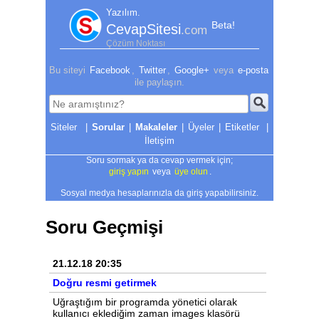
Yazılım.
Beta!
CevapSitesi
.com
Çözüm Noktası
Bu siteyi
Facebook
,
Twitter
,
Google+
veya
e-posta
ile paylaşın.
|
Sorular
|
Makaleler
|
Üyeler
|
Etiketler
|
İletişim
Soru sormak ya da cevap vermek için;
giriş yapın
veya
üye olun
.
Sosyal medya hesaplarınızla da giriş yapabilirsiniz.
Soru Geçmişi
21.12.18 20:35
Doğru resmi getirmek
Uğraştığım bir programda yönetici olarak
kullanıcı eklediğim zaman images klasörü